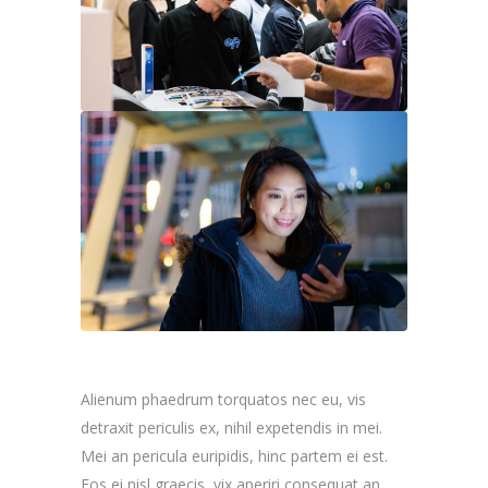
Alienum phaedrum torquatos nec eu, vis
detraxit periculis ex, nihil expetendis in mei.
Mei an pericula euripidis, hinc partem ei est.
Eos ei nisl graecis, vix aperiri consequat an.