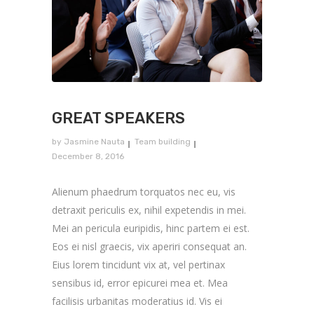
GREAT SPEAKERS
by
Jasmine Nauta
Team building
December 8, 2016
Alienum phaedrum torquatos nec eu, vis
detraxit periculis ex, nihil expetendis in mei.
Mei an pericula euripidis, hinc partem ei est.
Eos ei nisl graecis, vix aperiri consequat an.
Eius lorem tincidunt vix at, vel pertinax
sensibus id, error epicurei mea et. Mea
facilisis urbanitas moderatius id. Vis ei